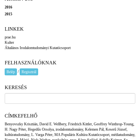
2016
2015
LINKEK
prae.hu
Kulter
Általános Irodalomtudományi Kutatócsoport
FELHASZNÁLÓKNAK
/
Belép
Regisztrál
KERESÉS
CÍMKEFELHŐ
Benyovszky Krisztián
,
David E. Wellbery
,
Friedrich Kittler
,
Geoffrey Winthrop-Young
,
H. Nagy Péter
,
Hegedűs Orsolya
,
irodalomtudomány
,
Kelemen Pál
,
Keserű József
,
kultúratudomány
,
L. Varga Péter
,
MA Populáris Kultúra Kutatócsoport
,
médiatudomány
,
Nemes Z. Márió
,
Niels Werber
,
popkultúra
,
prae
,
Sánta Szilárd
,
Sybille Krämer
,
Sz.