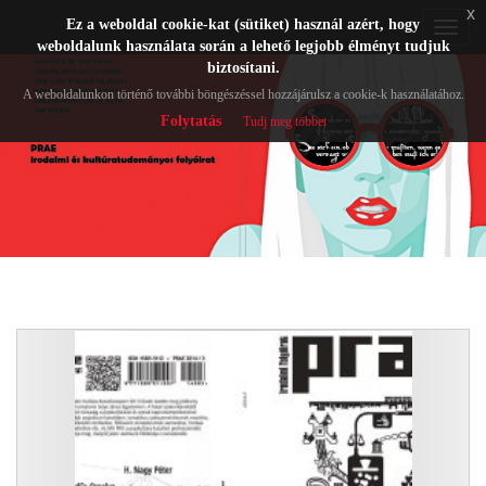
x
Ez a weboldal cookie-kat (sütiket) használ azért, hogy
Toggle
weboldalunk használata során a lehető legjobb élményt tudjuk
navigat
biztosítani.
A weboldalunkon történő további böngészéssel hozzájárulsz a cookie-k használatához.
Folytatás
Tudj meg többet