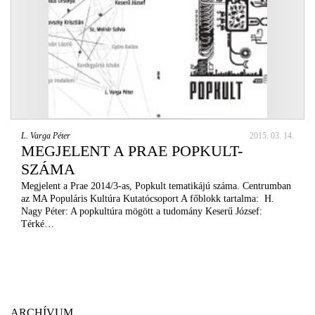
L. Varga Péter
2015. 03. 14.
MEGJELENT A PRAE POPKULT-
SZÁMA
Megjelent a Prae 2014/3-as, Popkult tematikájú száma. Centrumban
az MA Populáris Kultúra Kutatócsoport A főblokk tartalma: H.
Nagy Péter: A popkultúra mögött a tudomány Keserű József:
Térké…
ARCHÍVUM